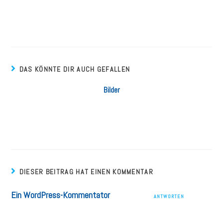
Willkommen bei WordPress. Dies ist dein erster Beitrag. Bearbeite oder
lösche ihn und beginne mit dem Schreiben!
DAS KÖNNTE DIR AUCH GEFALLEN
Bilder
8. Dezember 2020
DIESER BEITRAG HAT EINEN KOMMENTAR
Ein WordPress-Kommentator
18 NOV. 2020
ANTWORTEN
Hallo, dies ist ein Kommentar.